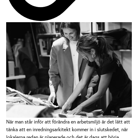
När man står inför att förändra en arbetsmiljö är det lätt att
tänka att en inredningsarkitekt kommer in i slutskedet, när
lokalerna redan är planerade och det är dags att börja