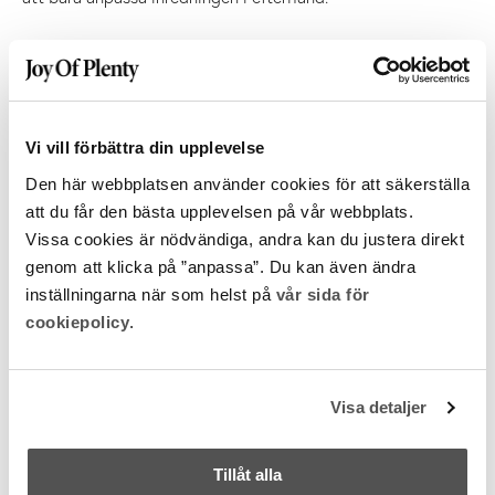
Varför ska man koppla in en inredningsarkitekt tidigt i
Vi vill förbättra din upplevelse
stället för i slutskedet?
Ju tidigare en inredningsarkitekt eller inredningsdesigner
Den här webbplatsen använder cookies för att säkerställa
kopplas in, desto bättre förutsättningar finns det att skapa
att du får den bästa upplevelsen på vår webbplats.
en miljö som fungerar långsiktigt – både funktionellt,
Vissa cookies är nödvändiga, andra kan du justera direkt
estetiskt och verksamhetsmässigt. Att involvera en
inredningsstudio tidigt sparar ofta både tid och pengar,
genom att klicka på ”anpassa”. Du kan även ändra
eftersom flöden, rumsliga lösningar och funktioner sätts rätt
inställningarna när som helst på
vår sida för
från början.
cookiepolicy
.
På vilket sätt sparar en tidig involvering av en
inredningsstudio resurser?
Det minskar risken för dyra omtag, felinvesteringar och
Visa detaljer
onödiga ombyggnationer längre fram. Om man väntar tills
lokalerna redan är ritade kan funktioner få sämre plats,
flöden bli mindre effektiva och tekniska lösningar behöva
Tillåt alla