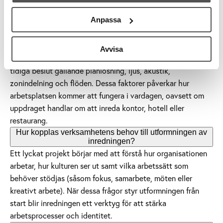
justeras i efterhand. Tidig planering gör projektet mer
kostnadseffektivt då rum, möblering och teknik samverkar
Anpassa
från start.
Vad ingår i en inredningsarkitekts kompetens utöver
möblering och ytskikt?
Avvisa
En inredningsarkitekt eller kontorsinredare arbetar med
tidiga beslut gällande planlösning, ljus, akustik,
zonindelning och flöden. Dessa faktorer påverkar hur
arbetsplatsen kommer att fungera i vardagen, oavsett om
uppdraget handlar om att inreda kontor, hotell eller
restaurang.
Hur kopplas verksamhetens behov till utformningen av
inredningen?
Ett lyckat projekt börjar med att förstå hur organisationen
arbetar, hur kulturen ser ut samt vilka arbetssätt som
behöver stödjas (såsom fokus, samarbete, möten eller
kreativt arbete). När dessa frågor styr utformningen från
start blir inredningen ett verktyg för att stärka
arbetsprocesser och identitet.