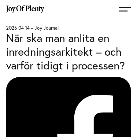
Gå
till
startsida
2026 04 14
–
Joy Journal
När ska man anlita en
inredningsarkitekt – och
varför tidigt i processen?