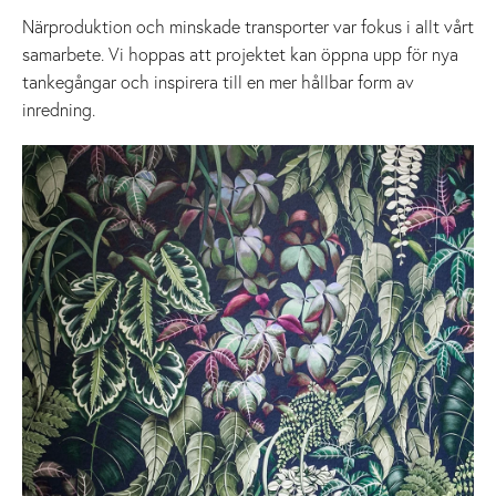
Närproduktion och minskade transporter var fokus i allt vårt
samarbete. Vi hoppas att projektet kan öppna upp för nya
tankegångar och inspirera till en mer hållbar form av
inredning.