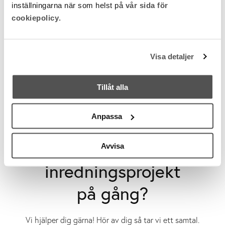
inställningarna när som helst på
vår sida för
cookiepolicy
.
Visa detaljer
Tillåt alla
Anpassa
Har du ett
Avvisa
inredningsprojekt
på gång?
Vi hjälper dig gärna! Hör av dig så tar vi ett samtal.