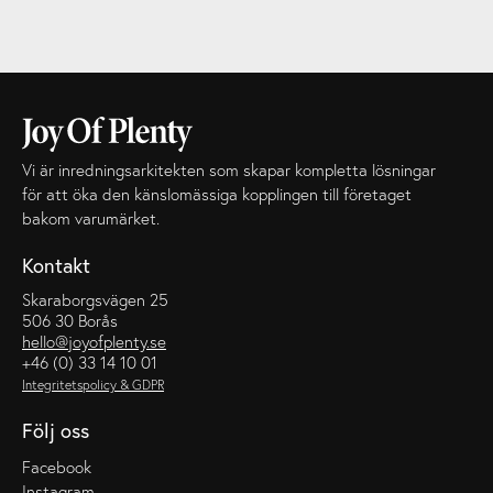
Vi är inredningsarkitekten som skapar kompletta lösningar
för att öka den känslomässiga kopplingen till företaget
bakom varumärket.
Kontakt
Skaraborgsvägen 25
506 30 Borås
hello@joyofplenty.se
+46 (0) 33 14 10 01
Integritetspolicy & GDPR
Följ oss
Facebook
Instagram