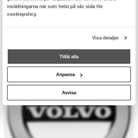
Inredning och design till mysig
inställningarna när som helst på
vår sida för
restaurang
cookiepolicy
.
Gujju
SE PROJEKT
Visa detaljer
Några av våra kunder
Tillåt alla
Anpassa
Avvisa