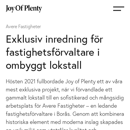
Gå
till
startsida
Avere Fastigheter
Exklusiv inredning för
fastighetsförvaltare i
ombyggt lokstall
Hösten 2021 fullbordade Joy of Plenty ett av våra
mest exklusiva projekt, när vi förvandlade ett
gammalt lokstall till en sofistikerad och mångsidig
arbetsplats för Avere Fastigheter – en ledande
fastighetsförvaltare i Borås. Genom att kombinera
historiska element med moderna inslag skapades
en unik miljö som utstrålar kvalitet och