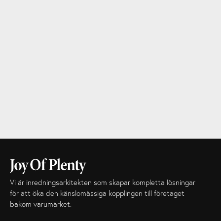
Vi är inredningsarkitekten som skapar kompletta lösningar
för att öka den känslomässiga kopplingen till företaget
bakom varumärket.