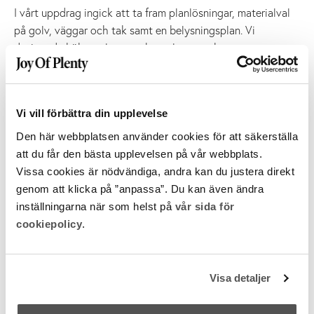
I vårt uppdrag ingick att ta fram planlösningar, materialval
på golv, väggar och tak samt en belysningsplan. Vi
designade kök, toaletter, arbetsplatser och
kontorslandskap. Valde möbler, mattor, tapeter och textilier
i samklang med Järngrindens DNA.
Även hållbara material som sten och trä fick spegla
Vi vill förbättra din upplevelse
varumärkets själ – allt sammanfogat i en tidlös och
personlig design. Resultatet är ett välkomnande och
Den här webbplatsen använder cookies för att säkerställa
harmoniskt kontor där besökare och medarbetare inspireras
att du får den bästa upplevelsen på vår webbplats.
och trivs.
Vissa cookies är nödvändiga, andra kan du justera direkt
genom att klicka på ”anpassa”. Du kan även ändra
Har du ett inredningsprojekt på gång?
inställningarna när som helst på
vår sida för
cookiepolicy
.
Vi hjälper dig gärna! Hör av dig så tar vi ett samtal.
Namn
*
Visa detaljer
E-postadress
*