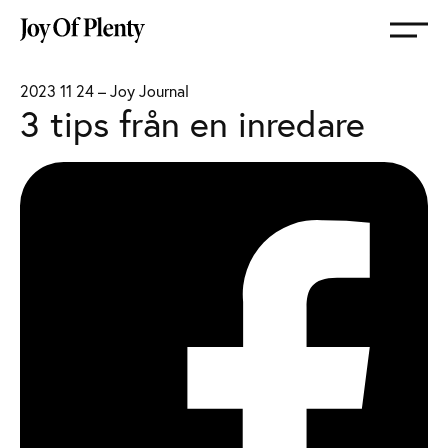
Gå
till
startsida
2023 11 24
–
Joy Journal
3 tips från en inredare