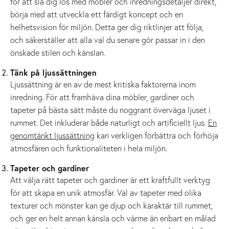
för att slå dig lös med möbler och inredningsdetaljer direkt,
börja med att utveckla ett färdigt koncept och en
helhetsvision för miljön. Detta ger dig riktlinjer att följa,
och säkerställer att alla val du senare gör passar in i den
önskade stilen och känslan.
Tänk på ljussättningen
Ljussättning är en av de mest kritiska faktorerna inom
inredning. För att framhäva dina möbler, gardiner och
tapeter på bästa sätt måste du noggrant överväga ljuset i
rummet. Det inkluderar både naturligt och artificiellt ljus.
En
genomtänkt ljussättning
kan verkligen förbättra och förhöja
atmosfären och funktionaliteten i hela miljön.
Tapeter och gardiner
Att välja rätt tapeter och gardiner är ett kraftfullt verktyg
för att skapa en unik atmosfär. Val av tapeter med olika
texturer och mönster kan ge djup och karaktär till rummet,
och ger en helt annan känsla och värme än enbart en målad