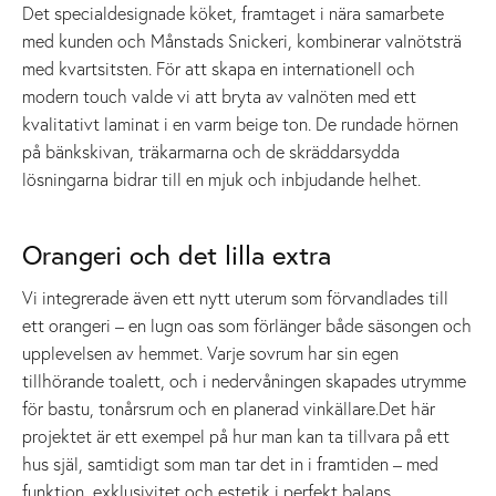
Det specialdesignade köket, framtaget i nära samarbete
med kunden och Månstads Snickeri, kombinerar valnötsträ
med kvartsitsten. För att skapa en internationell och
modern touch valde vi att bryta av valnöten med ett
kvalitativt laminat i en varm beige ton. De rundade hörnen
på bänkskivan, träkarmarna och de skräddarsydda
lösningarna bidrar till en mjuk och inbjudande helhet.
Orangeri och det lilla extra
Vi integrerade även ett nytt uterum som förvandlades till
ett orangeri – en lugn oas som förlänger både säsongen och
upplevelsen av hemmet. Varje sovrum har sin egen
tillhörande toalett, och i nedervåningen skapades utrymme
för bastu, tonårsrum och en planerad vinkällare.Det här
projektet är ett exempel på hur man kan ta tillvara på ett
hus själ, samtidigt som man tar det in i framtiden – med
funktion, exklusivitet och estetik i perfekt balans.