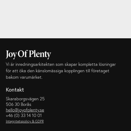
Vi är inredningsarkitekten som skapar kompletta lösningar
för att öka den känslomässiga kopplingen till företaget
bakom varumärket.
Kontakt
Skaraborgsvägen 25
506 30 Borås
hello@joyofplenty.se
+46 (0) 33 14 10 01
Integritetspolicy & GDPR