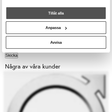
användbara inredningstips, spännande insikter och
inspirerande miljöer.
Tillåt alla
Jag godkänner att Joy of Plenty lagrar och behandlar
mina personuppgifter i enlighet med GDPR och sin
integritetspolicy
.
Anpassa
Denna webbplats är skyddad med reCAPTCHA och
Googles
integritetspolicy
och
användarvillkor
gäller.
Avvisa
Några av våra kunder